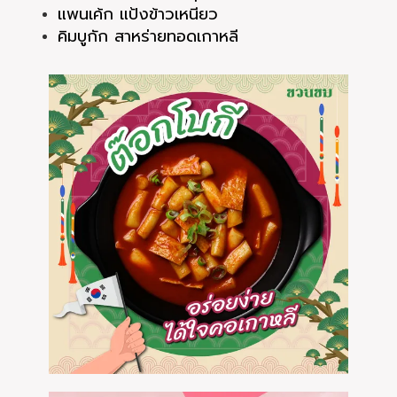
แพนเค้ก แป้งข้าวเหนียว
คิมบูกัก สาหร่ายทอดเกาหลี