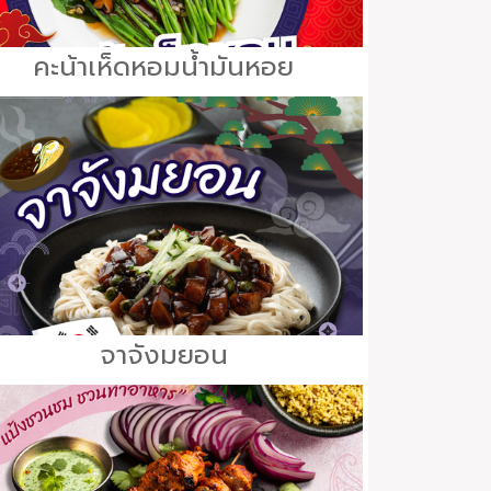
คะน้าเห็ดหอมน้ำมันหอย
จาจังมยอน