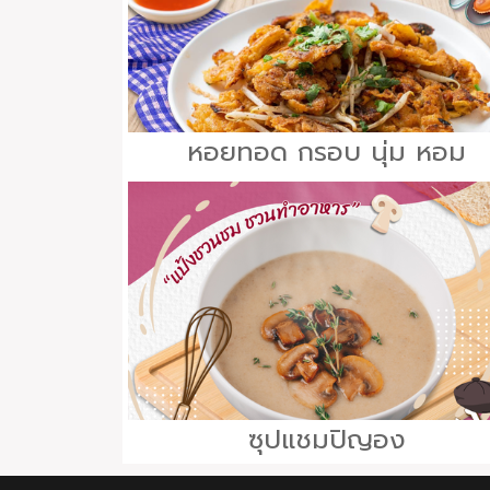
หอยทอด กรอบ นุ่ม หอม
ซุปแชมปิญอง