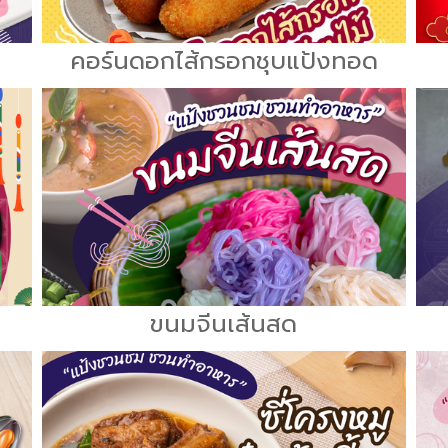
คอร์นดอกไส้กรอกชุบแป้งทอด
ขนมจีนเส้นสด